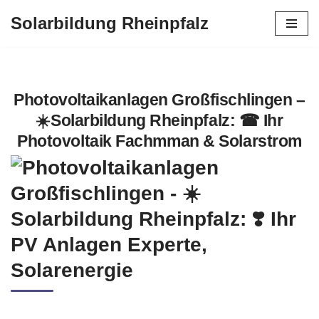
Solarbildung Rheinpfalz
Zum
Inhalt
springen
Photovoltaikanlagen Großfischlingen –
☀️Solarbildung Rheinpfalz: ☎ Ihr
Photovoltaik Fachmman & Solarstrom