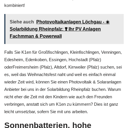
unsere K1en verknüpfen. Etliche Mühe ersparen kann man sich
wenn man Sonnenbatterien / Stromspeicher und Powerwall
kombiniert!
Siehe auch
Photovoltaikanlagen Löchgau - ☀️
Solarbildung Rheinpfalz: ❣️ Ihr PV Anlagen
Fachmman & Powerwall
Falls Sie K1en für Großfischlingen, Kleinfischlingen, Venningen,
Edesheim, Edenkoben, Essingen, Hochstadt (Pfalz)
oderFreimersheim (Pfalz), Altdorf, Kirrweiler (Pfalz) suchen, sei
es, weil das Weihnachtsfest naht und weil es einfach einmal
wieder Zeit wird, können Sie einen Photovoltaik & Solaranlagen
Anbieter bei uns in der Solarbildung Rheinpfalz buchen. Warum
nicht eher die Zeit mit den Kindern wie auch den Freunden
verbringen, anstatt sich um K1en zu kümmern? Dies ist ganz
leicht umsetzbar, sofern Sie mit uns arbeiten.