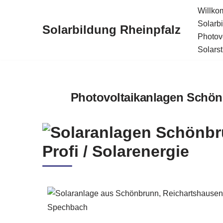
Willk
Solarb
Solarbildung Rheinpfalz
Zum
Photov
Inhalt
Solars
springen
Photovoltaikanlagen Schön