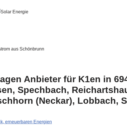
lagen Anbieter für K1en in 6
sen, Spechbach, Reichartsha
schhorn (Neckar), Lobbach, 
, erneuerbaren Energien