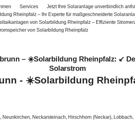
ommen
Services
Jetzt Ihre Solaranlage unverbindlich anfr
ildung Rheinpfalz – Ihr Experte für maßgeschneiderte Solaranl
oltaikanlagen von Solarbildung Rheinpfalz – Effiziente Strome
tromspeicher von Solarbildung Rheinpfalz
brunn – ☀️Solarbildung Rheinpfalz: ↙️ D
Solarstrom