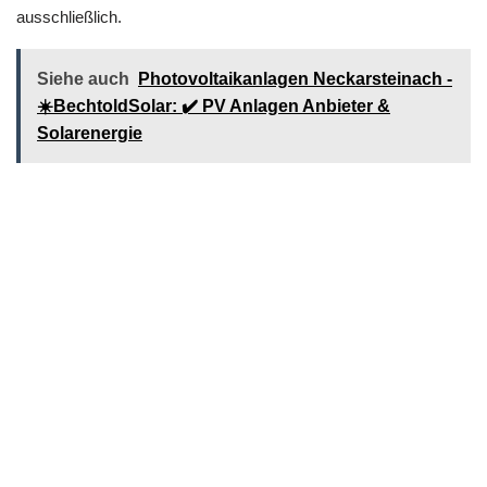
ausschließlich.
Siehe auch
Photovoltaikanlagen Neckarsteinach -
☀️BechtoldSolar: ✔️ PV Anlagen Anbieter &
Solarenergie
PV Anlagen leicht getan
Um Ihnen eine Ausführung ganz nach Ihren Wünschen zu
gewährleisten, steht bei uns der besondere Kontakt an erster
Stelle – und zwar von der Konzeption bis zur Fertigstellung der
Arbeiten. Sie brauchen sich eine gründliche und prompte
Umsetzung Ihres Auftrages? Für Sie sind wir in diesem Fall
genau der perfekte Partner. Bei uns erwartet Sie ein
zuvorkommendes und kompetentes Elektrotechnik Team.