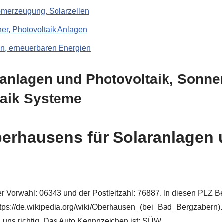
romerzeugung, Solarzellen
er, Photovoltaik Anlagen
, erneuerbaren Energien
ranlagen und Photovoltaik, Sonne
taik Systeme
erhausens für Solaranlagen 
r Vorwahl: 06343 und der Postleitzahl: 76887. In diesen PLZ Ber
 https://de.wikipedia.org/wiki/Oberhausen_(bei_Bad_Bergzabern
i uns richtig. Das Auto Kennnzeichen ist: SÜW.