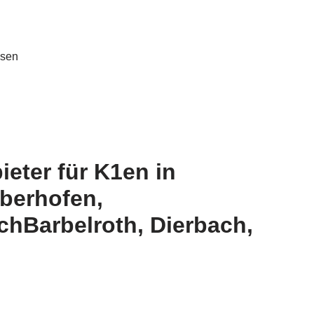
eter für K1en in
Oberhofen,
chBarbelroth, Dierbach,