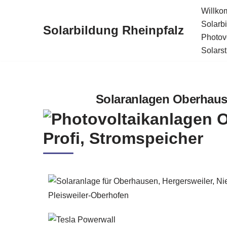
Willk
Solarb
Solarbildung Rheinpfalz
Zum
Photov
Inhalt
Solars
springen
Solaranlagen Oberhause