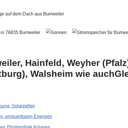
iler, Hainfeld, Weyher (Pfalz)
burg), Walsheim wie auchGlei
gung, Solarzellen
, erneuerbaren Energien
er, Photovoltaik Anlagen