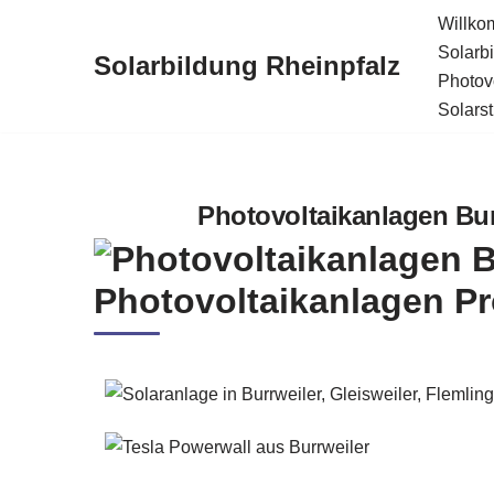
Willk
Solarb
Solarbildung Rheinpfalz
Zum
Photov
Inhalt
Solars
springen
Photovoltaikanlagen Burr