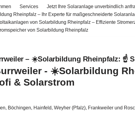
ommen
Services
Jetzt Ihre Solaranlage unverbindlich anfr
ildung Rheinpfalz – Ihr Experte für maßgeschneiderte Solaranl
oltaikanlagen von Solarbildung Rheinpfalz – Effiziente Strome
tromspeicher von Solarbildung Rheinpfalz
weiler – ☀️Solarbildung Rheinpfalz: ☝️ S