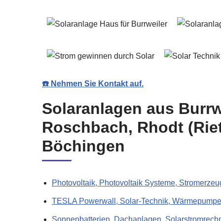
☎️ Nehmen Sie Kontakt auf.
Solaranlagen aus Burrwe
Roschbach, Rhodt (Riet
Böchingen
Photovoltaik, Photovoltaik Systeme, Stromerzeu
TESLA Powerwall, Solar-Technik, Wärmepumpen
Sonnenbatterien, Dachanlagen, Solarstromrechn