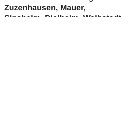
Zuzenhausen, Mauer,
Sinsheim, Dielheim, Waibstadt,
Spechbach, Bammental
oderMeckesheim,
Eschelbronn, Neidenstein
Stromspeicher, Photovoltaikstrom Speicher, Solarspeicher,
eigene Energieversorgung
Photovoltaik, Photovoltaik Systeme, Stromerzeugung,
Solarzellen
TESLA Powerwall, Solar-Technik, Wärmepumpen,
erneuerbaren Energien
Sonnen Stromspeicher Akkus, Solarstromrechner,
Dachanlagen, Photovoltaik Anlagen