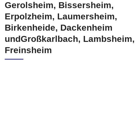
Gerolsheim, Bissersheim,
Erpolzheim, Laumersheim,
Birkenheide, Dackenheim
undGroßkarlbach, Lambsheim,
Freinsheim
Sonnen Stromspeicher Akkus, Dachanlagen,
Solarstromrechner, Photovoltaik Anlagen
Stromspeicher, Photovoltaikstrom Speicher, Solarspeicher,
eigene Energieversorgung
Photovoltaikanlagen, Stromerzeugung, Photovoltaik
Systeme, Solarzellen
TESLA PV Anlagen, Wärmepumpen, Solar-Technik,
erneuerbaren Energien