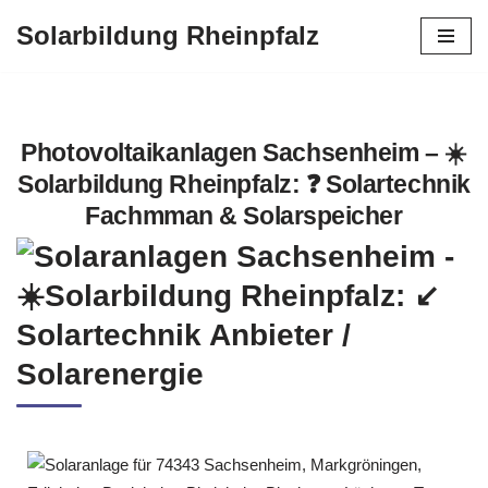
Solarbildung Rheinpfalz
Zum
Inhalt
springen
Photovoltaikanlagen Sachsenheim – ☀️
Solarbildung Rheinpfalz: ❓️ Solartechnik
Fachmman & Solarspeicher