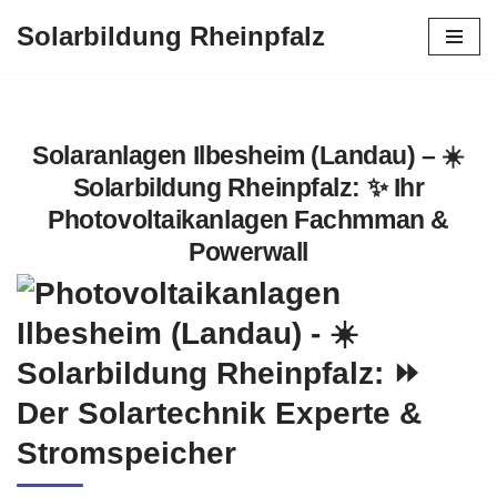
Solarbildung Rheinpfalz
Zum
Inhalt
springen
Solaranlagen Ilbesheim (Landau) – ☀️
Solarbildung Rheinpfalz: ✨ Ihr
Photovoltaikanlagen Fachmman &
Powerwall