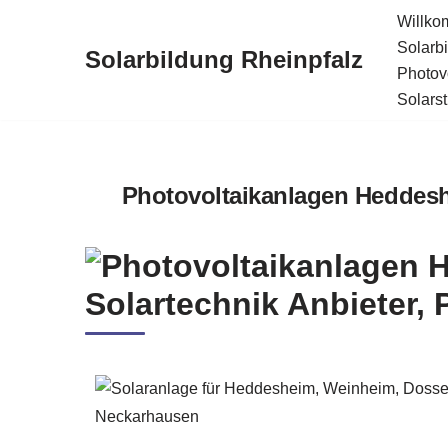
Willk
Solarb
Solarbildung Rheinpfalz
Zum
Photov
Inhalt
Solars
springen
Photovoltaikanlagen Heddeshe