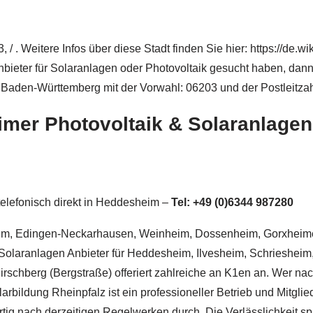
 / . Weitere Infos über diese Stadt finden Sie hier: https://de.
ieter für Solaranlagen oder Photovoltaik gesucht haben, dann 
 Baden-Württemberg mit der Vorwahl: 06203 und der Postleitzah
imer Photovoltaik & Solaranlage
 telefonisch direkt in Heddesheim –
Tel: +49 (0)6344 987280
eim, Edingen-Neckarhausen, Weinheim, Dossenheim, Gorxheime
k & Solaranlagen Anbieter für Heddesheim, Ilvesheim, Schries
schberg (Bergstraße) offeriert zahlreiche an K1en an. Wer nac
olarbildung Rheinpfalz ist ein professioneller Betrieb und Mitg
g nach derzeitigen Regelwerken durch. Die Verlässlichkeit spi