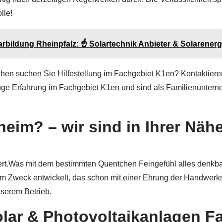
lle!
rbildung Rheinpfalz: ☝️ Solartechnik Anbieter & Solarenerg
hen suchen Sie Hilfestellung im Fachgebiet K1en? Kontaktieren
ange Erfahrung im Fachgebiet K1en und sind als Familienunter
eim? – wir sind in Ihrer Näh
rt.Was mit dem bestimmten Quentchen Feingefühl alles denkbar 
m Zweck entwickelt, das schon mit einer Ehrung der Handwerk
nserem Betrieb.
olar & Photovoltaikanlagen 