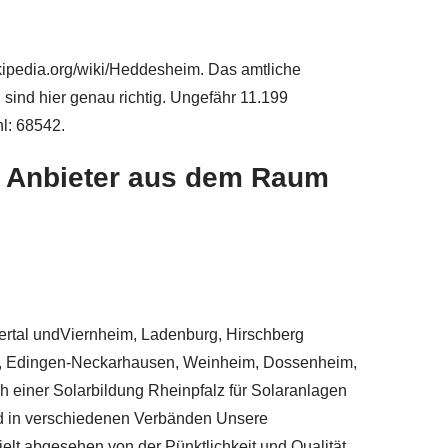
wikipedia.org/wiki/Heddesheim. Das amtliche
sind hier genau richtig. Ungefähr 11.199
l: 68542.
n Anbieter aus dem Raum
rtal undViernheim, Ladenburg, Hirschberg
heim, Edingen-Neckarhausen, Weinheim, Dossenheim,
h einer Solarbildung Rheinpfalz für Solaranlagen
lied in verschiedenen Verbänden Unsere
elt abgesehen von der Pünktlichkeit und Qualität